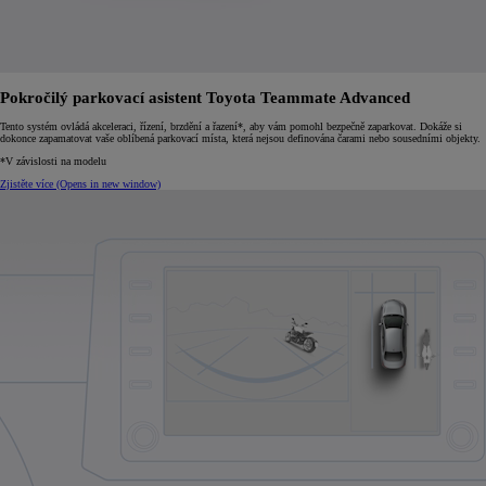
Pokročilý parkovací asistent Toyota Teammate Advanced
Tento systém ovládá akceleraci, řízení, brzdění a řazení*, aby vám pomohl bezpečně zaparkovat. Dokáže si
dokonce zapamatovat vaše oblíbená parkovací místa, která nejsou definována čarami nebo sousedními objekty.
*V závislosti na modelu
Zjistěte více
(Opens in new window)