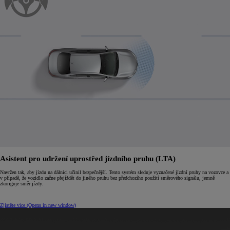
Asistent pro udržení uprostřed jízdního pruhu (LTA)
Navržen tak, aby jízdu na dálnici učinil bezpečnější. Tento systém sleduje vyznačené jízdní pruhy na vozovce a
v případě, že vozidlo začne přejíždět do jiného pruhu bez předchozího použití směrového signálu, jemně
zkoriguje směr jízdy.
Zjistěte více
(Opens in new window)