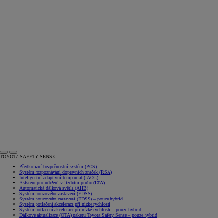
TOYOTA SAFETY SENSE
Předkolizní bezpečnostní systém (PCS)
Systém rozpoznávání dopravních značek (RSA)
Inteligentní adaptivní tempomat (iACC)
Asistent pro udržení v jízdním pruhu (LTA)
Automatická dálková světla (AHB)
Systém nouzového zastavení (EDSS)
Systém nouzového zastavení (EDSS)
– pouze hybrid
Systém potlačení akcelerace při nízké rychlosti
Systém potlačení akcelerace při nízké rychlosti
– pouze hybrid
Dálkové aktualizace (OTA) paketu Toyota Safety Sense
– pouze hybrid