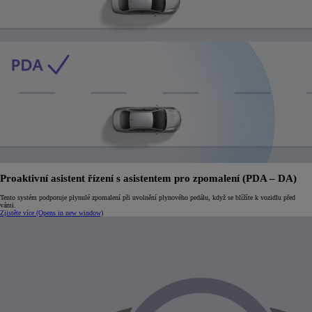
Proaktivní asistent řízení s asistentem pro zpomalení (PDA – DA)
Tento systém podporuje plynulé zpomalení při uvolnění plynového pedálu, když se blížíte k vozidlu před
vámi.
Zjistěte více
(Opens in new window)