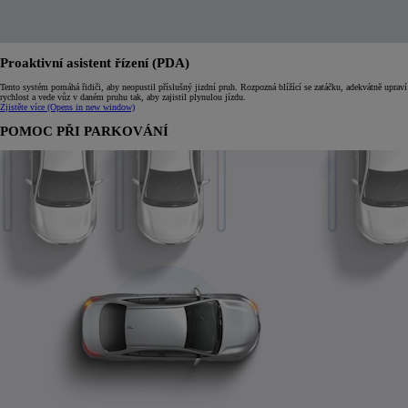
Proaktivní asistent řízení (PDA)
Tento systém pomáhá řidiči, aby neopustil příslušný jizdní pruh. Rozpozná blížící se zatáčku, adekvátně upraví
rychlost a vede vůz v daném pruhu tak, aby zajistil plynulou jízdu.
Zjistěte více
(Opens in new window)
POMOC PŘI PARKOVÁNÍ