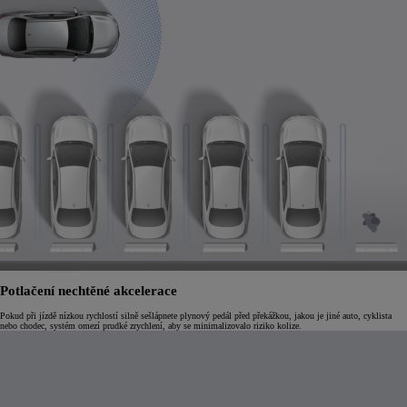
Potlačení nechtěné akcelerace
Pokud při jízdě nízkou rychlostí silně sešlápnete plynový pedál před překážkou, jakou je jiné auto, cyklista
nebo chodec, systém omezí prudké zrychlení, aby se minimalizovalo riziko kolize.