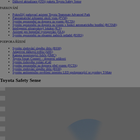
Dálkové aktualizace (OTA) paketu Toyota Safety Sense
PARKOVÁNÍ
Pokročilý parkovací asistent Toyota Teammate Advanced Park
Panoramatické zobrazení okolí vozu (PVM)
Systém upozornění na dopravu za vozem (RCTA)
Systém upozornění na dopravu za vozem s funkcí automatického brzdění (RCTAB)
Inteligentní ultrazvukový lokátor (ICS)
Asistent pro bezpečné vystupování (SEA)
Systém upozornění na obsazení zadních sedadel (RSRS)
PODPORA ŘÍZENÍ
Systém sledování slepého úhlu (BSM)
Adaptivní dálková světla (AHS)
Kamera monitorující řidiče (DMC)
Toyota Smart Connect – dopravní události
Systém tísňového volání eCall
Systém upozornění na dopravu před vozem (FCTA)
Systém sledování slepého úhlu (BSM)
Systém ambientního osvětlení interiéru LED spolupracující se systémy T-Mate
Toyota Safety Sense