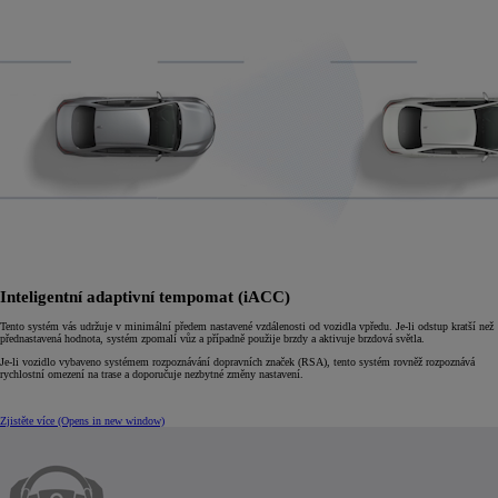
Inteligentní adaptivní tempomat (iACC)
Tento systém vás udržuje v minimální předem nastavené vzdálenosti od vozidla vpředu. Je-li odstup kratší než
přednastavená hodnota, systém zpomalí vůz a případně použije brzdy a aktivuje brzdová světla.
Je-li vozidlo vybaveno systémem rozpoznávání dopravních značek (RSA), tento systém rovněž rozpoznává
rychlostní omezení na trase a doporučuje nezbytné změny nastavení.
Zjistěte více
(Opens in new window)