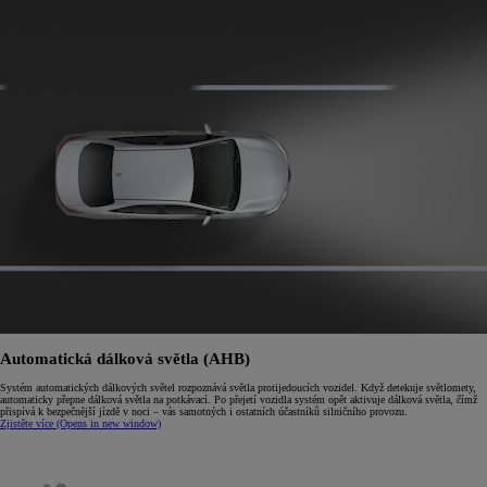
Automatická dálková světla (AHB)
Systém automatických dálkových světel rozpoznává světla protijedoucích vozidel. Když detekuje světlomety,
automaticky přepne dálková světla na potkávací. Po přejetí vozidla systém opět aktivuje dálková světla, čímž
přispívá k bezpečnější jízdě v noci – vás samotných i ostatních účastníků silničního provozu.
Zjistěte více
(Opens in new window)