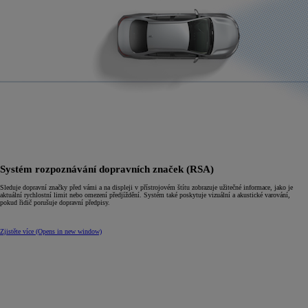
Systém rozpoznávání dopravních značek (RSA)
Sleduje dopravní značky před vámi a na displeji v přístrojovém štítu zobrazuje užitečné informace, jako je
aktuální rychlostní limit nebo omezení předjíždění. Systém také poskytuje vizuální a akustické varování,
pokud řidič porušuje dopravní předpisy.
Zjistěte více
(Opens in new window)