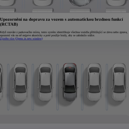
Upozornění na dopravu za vozem s automatickou brzdnou funkcí
(RCTAB)
Když couváte z parkovacího místa, tento systém identifikuje všechna vozidla přibližující se zleva nebo zprava,
upozorní vás na ně nejprve akusticky a poté použije brzdy, aby se zabránilo srážce.
Zjistěte více
(Opens in new window)