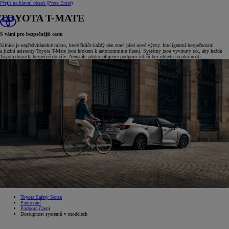
Přejít na hlavní obsah
(Press Enter)
TOYOTA T-MATE
S vámi pro bezpečnější cestu
Silnice je nepředvídatelné místo, které řidiče každý den staví před nové výzvy. Inteligentní bezpečnostní
a jízdní asistenty Toyota T-Mate jsou krokem k autonomnímu řízení. Systémy jsou vyvinuty tak, aby každá
Toyota dorazila bezpečně do cíle. Neustále zdokonalujeme podporu řidičů bez ohledu na okolnosti.
Toyota Safety Sense
Parkování
Podpora řízení
Dostupnost systémů v modelech