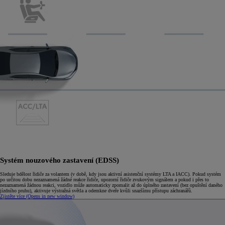
Systém nouzového zastavení (EDSS)
Sleduje bdělost řidiče za volantem (v době, kdy jsou aktivní asistenční systémy LTA a IACC). Pokud systém
po určitou dobu nezaznamená žádné reakce řidiče, upozorní řidiče zvukovým signálem a pokud i přes to
nezaznamená žádnou reakci, vozidlo může automaticky zpomalit až do úplného zastavení (bez opuštění daného
jízdního pruhu), aktivuje výstražná světla a odemkne dveře kvůli snazšímu přístupu záchranářů.
Zjistěte více
(Opens in new window)