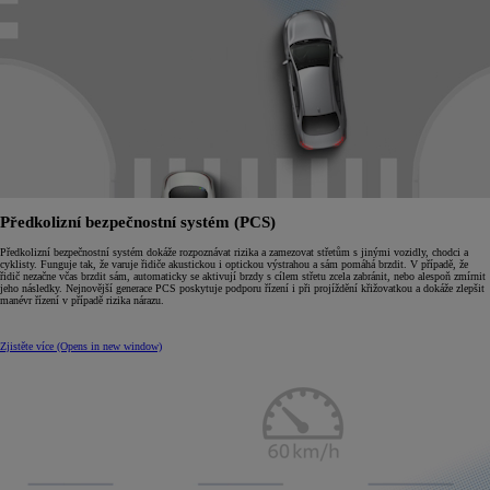
Předkolizní bezpečnostní systém (PCS)
Předkolizní bezpečnostní systém dokáže rozpoznávat rizika a zamezovat střetům s jinými vozidly, chodci a
cyklisty. Funguje tak, že varuje řidiče akustickou i optickou výstrahou a sám pomáhá brzdit. V případě, že
řidič nezačne včas brzdit sám, automaticky se aktivují brzdy s cílem střetu zcela zabránit, nebo alespoň zmírnit
jeho následky. Nejnovější generace PCS poskytuje podporu řízení i při projíždění křižovatkou a dokáže zlepšit
manévr řízení v případě rizika nárazu.
Zjistěte více
(Opens in new window)