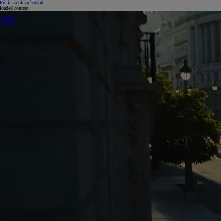
(Press Enter)
Přejít na hlavní obsah
loaded content