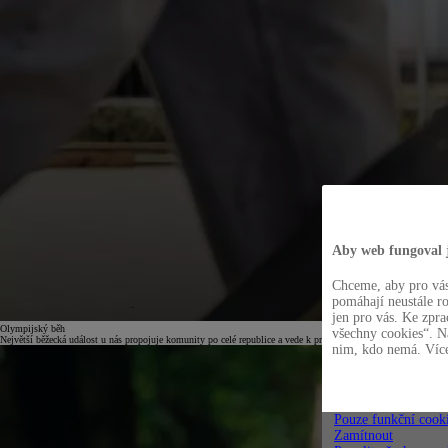
Aby web fungoval
Chceme, aby pro vás
pomáhají neustále r
jen pro vás. Ke zpr
Olympijský běh
všechny cookies“. Na
Největší běžecká událost u nás propojuje komunity po celé republice a vede k pravidelnému pohybu.
nim, kdo nemá. Více
Pouze funkční cook
Zamítnout