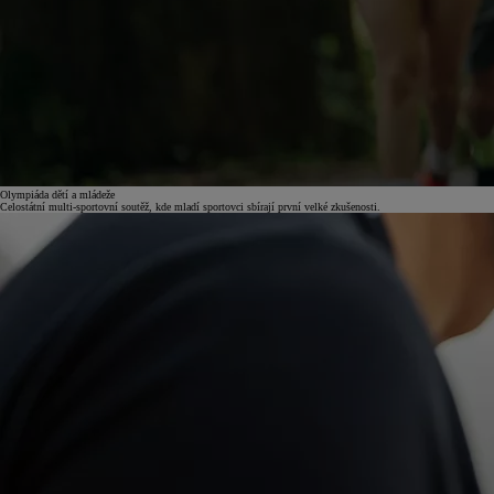
Olympiáda dětí a mládeže
Celostátní multi-sportovní soutěž, kde mladí sportovci sbírají první velké zkušenosti.