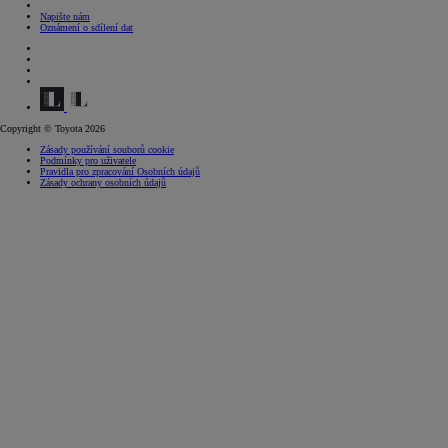
Napište nám
Oznámení o sdílení dat
(Opens in new window)
(Opens in new window)
(Opens in new window)
(Opens in new window)
Copyright © Toyota 2026
Zásady používání souborů cookie
Podmínky pro uživatele
Pravidla pro zpracování Osobních údajů
Zásady ochrany osobních údajů