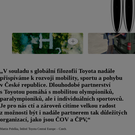
Next card
Previous 
Open card
Udržitelnost
Proace ProSport
„V souladu s globální filozofií Toyota nadále
přispíváme k rozvoji mobility, sportu a pohybu
v České republice. Dlouhodobé partnerství
s Toyotou pomáhá s mobilitou olympioniků,
paralympioniků, ale i individuálních sportovců.
Je pro nás ctí a zároveň cítíme velkou radost
z možnosti být i nadále partnerem tak důležitých
organizací, jako jsou ČOV a ČPV,“
Martin Peleška, ředitel Toyota Central Europe – Czech.