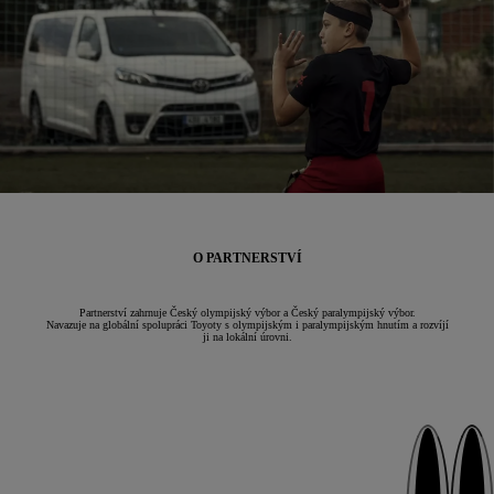
O PARTNERSTVÍ
Partnerství zahrnuje Český olympijský výbor a Český paralympijský výbor.
Navazuje na globální spolupráci Toyoty s olympijským i paralympijským hnutím a rozvíjí
ji na lokální úrovni.