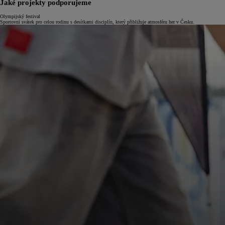
Jaké projekty podporujeme
Olympijský festival
Sportovní svátek pro celou rodinu s desítkami disciplín, který přibližuje atmosféru her v Česku.