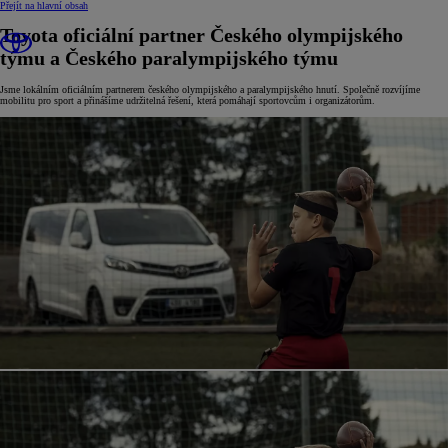
(Press Enter)
Přejít na hlavní obsah
Toyota oficiální partner Českého olympijského
týmu a Českého paralympijského týmu
Jsme lokálním oficiálním partnerem českého olympijského a paralympijského hnutí. Společně rozvíjíme
mobilitu pro sport a přinášíme udržitelná řešení, která pomáhají sportovcům i organizátorům.