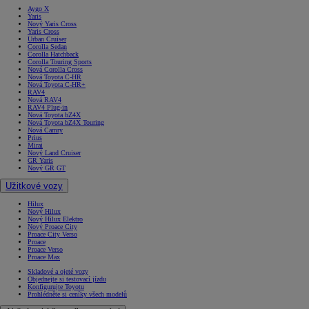
Aygo X
Yaris
Nový Yaris Cross
Yaris Cross
Urban Cruiser
Corolla Sedan
Corolla Hatchback
Corolla Touring Sports
Nová Corolla Cross
Nová Toyota C-HR
Nová Toyota C-HR+
RAV4
Nová RAV4
RAV4 Plug-in
Nová Toyota bZ4X
Nová Toyota bZ4X Touring
Nová Camry
Prius
Mirai
Nový Land Cruiser
GR Yaris
Nový GR GT
Užitkové vozy
Hilux
Nový Hilux
Nový Hilux Elektro
Nový Proace City
Proace City Verso
Proace
Proace Verso
Proace Max
Skladové a ojeté vozy
Objednejte si testovací jízdu
Konfigurujte Toyotu
Prohlédněte si ceníky všech modelů