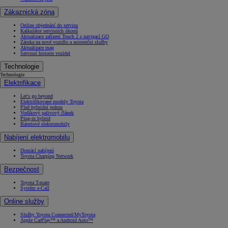
Zákaznická zóna
Online objednání do servisu
Kalkulátor servisních úkonů
Aktualizace zařízení Touch 2 s navigací GO
Záruka na nové vozidlo a asistenční služby
Aktualizace map
Servisní historie vozidel
Technologie
Technologie
Elektrifikace
Let's go beyond
Elektrifikované modely Toyota
Plně hybridní pohon
Vodíkový palivový článek
Plug-in hybrid
Bateriové elektromobily
Nabíjení elektromobilu
Domácí nabíjení
Toyota Charging Network
Bezpečnost
Toyota T-mate
Systém e-Call
Online služby
Služby Toyota Connected/MyToyota
Apple CarPlay™ a Android Auto™