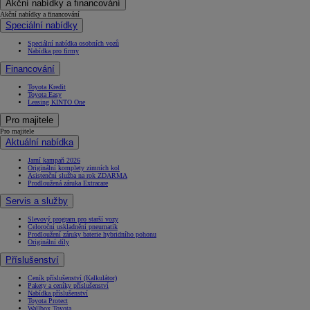
Akční nabídky a financování
Akční nabídky a financování
Speciální nabídky
Speciální nabídka osobních vozů
Nabídka pro firmy
Financování
Toyota Kredit
Toyota Easy
Leasing KINTO One
Pro majitele
Pro majitele
Aktuální nabídka
Jarní kampaň 2026
Originální komplety zimních kol
Asistenční služba na rok ZDARMA
Prodloužená záruka Extracare
Servis a služby
Slevový program pro starší vozy
Celoroční uskladnění pneumatik
Prodloužení záruky baterie hybridního pohonu
Originální díly
Příslušenství
Ceník příslušenství (Kalkulátor)
Pakety a ceníky příslušenství
Nabídka příslušenství
Toyota Protect
Wallbox Toyota