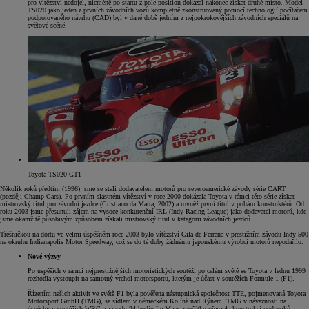
pro vítězství nedojel, nicméně po startu z pole position dokázal nakonec získat druhé místo. Model
TS020 jako jeden z prvních závodních vozů kompletně zkonstruovaný pomocí technologií počítačem
podporovaného návrhu (CAD) byl v dané době jedním z nejpokrokovějších závodních speciálů na
světové scéně.
Toyota TS020 GT1
Několik roků předtím (1996) jsme se stali dodavatelem motorů pro severoamerické závody série CART
(později Champ Cars). Po prvním slastném vítězství v roce 2000 dokázala Toyota v rámci této série získat
mistrovský titul pro závodní jezdce (Cristiano da Matta, 2002) a rovněž první titul v poháru konstruktérů. Od
roku 2003 jsme přesunuli zájem na vysoce konkurenční IRL (Indy Racing League) jako dodavatel motorů, kde
jsme okamžitě působivým způsobem získali mistrovský titul v kategorii závodních jezdců.
Třešničkou na dortu ve velmi úspěšném roce 2003 bylo vítězství Gila de Ferrana v prestižním závodu Indy 500
na okruhu Indianapolis Motor Speedway, což se do té doby žádnému japonskému výrobci motorů nepodařilo.
Nové výzvy
Po úspěších v rámci nejprestižnějších motoristických soutěží po celém světě se Toyota v lednu 1999
rozhodla vystoupit na samotný vrchol motorsportu, kterým je účast v soutěžích Formule 1 (F1).
Řízením našich aktivit ve světě F1 byla pověřena nástupnická společnost TTE, pojmenovaná Toyota
Motorsport GmbH (TMG), se sídlem v německém Kolíně nad Rýnem. TMG v návaznosti na
úspěchy v soutěžích WRC a závodu 24 hodin Le Mans zpočátku převzala konstrukci podvozků a