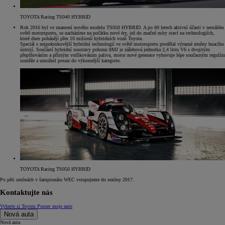
TOYOTA Racing TS040 HYBRID
Rok 2016 byl ve znamení nového modelu TS050 HYBRID. A po 60 letech aktivní účasti v nestálém
světě motorsportu, se nacházíme na počátku nové éry, jež do značné míry staví na technologiích,
které dnes pohánějí přes 10 milionů hybridních vozů Toyota.
Speciál s nejpokrokovější hybridní technologií ve světě motorsportu prodělal výrazné změny hnacího
ústrojí. Součástí hybridní soustavy pohonu 8MJ je zážehová jednotka 2,4 litru V6 s dvojitým
přeplňováním a přímým vstřikováním paliva, motor nové generace vyhovuje lépe současným regulím
soutěže a umožnil posun do výkonnější kategorie.
TOYOTA Racing TS050 HYBRID
Po pěti sezónách v šampionátu WEC vstupujeme do sezóny 2017.
Kontaktujte nás
Vyberte si Toyotu
Postav moje auto
Nová auta
Nová auta