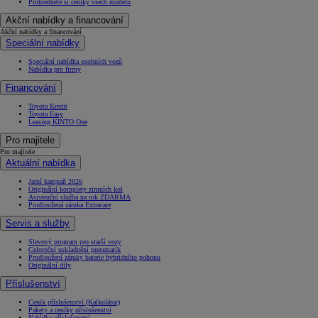
Prohlédněte si ceníky všech modelů
Akční nabídky a financování
Akční nabídky a financování
Speciální nabídky
Speciální nabídka osobních vozů
Nabídka pro firmy
Financování
Toyota Kredit
Toyota Easy
Leasing KINTO One
Pro majitele
Pro majitele
Aktuální nabídka
Jarní kampaň 2026
Originální komplety zimních kol
Asistenční služba na rok ZDARMA
Prodloužená záruka Extracare
Servis a služby
Slevový program pro starší vozy
Celoroční uskladnění pneumatik
Prodloužení záruky baterie hybridního pohonu
Originální díly
Příslušenství
Ceník příslušenství (Kalkulátor)
Pakety a ceníky příslušenství
Nabídka příslušenství