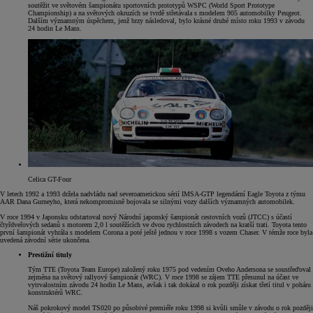
soutěžit ve světovém šampionátu sportovních prototypů WSPC (World Sport Prototype
Championship) a na světových okruzích se tvrdě střetávala s modelem 905 automobilky Peugeot.
Dalším významným úspěchem, jenž brzy následoval, bylo krásné druhé místo roku 1993 v závodu
24 hodin Le Mans.
Celica GT-Four
V letech 1992 a 1993 držela nadvládu nad severoamerickou sérií IMSA-GTP legendární Eagle Toyota z týmu
AAR Dana Gurneyho, která nekompromisně bojovala se silnými vozy dalších významných automobilek.
V roce 1994 v Japonsku odstartoval nový Národní japonský šampionát cestovních vozů (JTCC) s účastí
čtyřdveřových sedanů s motorem 2,0 l soutěžících ve dvou rychlostních závodech na kratší trati. Toyota tento
první šampionát vyhrála s modelem Corona a poté ještě jednou v roce 1998 s vozem Chaser. V témže roce byla
uvedená závodní série ukončena.
Prestižní tituly
Tým TTE (Toyota Team Europe) založený roku 1975 pod vedením Oveho Andersona se soustřeďoval
zejména na světový rallyový šampionát (WRC). V roce 1998 se zájem TTE přesunul na účast ve
vytrvalostním závodu 24 hodin Le Mans, avšak i tak dokázal o rok později získat třetí titul v poháru
konstruktérů WRC.
Náš pokrokový model TS020 po působivé premiéře roku 1998 si kvůli smůle v závodu o rok později