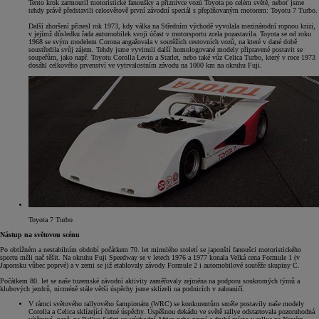
Tento krok zarmoutil motoristické fanoušky a příznivce vozů Toyota po celém světě, neboť jsme
tehdy právě představili celosvětově první závodní speciál s přeplňovaným motorem: Toyotu 7 Turbo.
Další zhoršení přinesl rok 1973, kdy válka na Středním východě vyvolala mezinárodní ropnou krizi,
v jejímž důsledku řada automobilek svoji účast v motorsportu zcela pozastavila. Toyota se od roku
1968 se svým modelem Corona angažovala v soutěžích cestovních vozů, na které v dané době
soustředila svůj zájem. Tehdy jsme vyvinuli další homologované modely připravené postavit se
soupeřům, jako např. Toyotu Corolla Levin a Starlet, nebo také vůz Celica Turbo, který v roce 1973
dosáhl celkového prvenství ve vytrvalostním závodu na 1000 km na okruhu Fuji.
Toyota 7 Turbo
Nástup na světovou scénu
Po obtížném a nestabilním období počátkem 70. let minulého století se japonští fanoušci motoristického
sportu měli nač těšit. Na okruhu Fuji Speedway se v letech 1976 a 1977 konala Velká cena Formule 1 (v
Japonsku vůbec poprvé) a v zemi se již etablovaly závody Formule 2 i automobilové soutěže skupiny C.
Počátkem 80. let se naše tuzemské závodní aktivity zaměřovaly zejména na podporu soukromých týmů a
klubových jezdců, nicméně stále větší úspěchy jsme sklízeli na podnicích v zahraničí.
V rámci světového rallyového šampionátu (WRC) se konkurentům směle postavily naše modely
Corolla a Celica sklízející četné úspěchy. Úspěšnou dekádu ve světě rallye odstartovala pozoruhodná