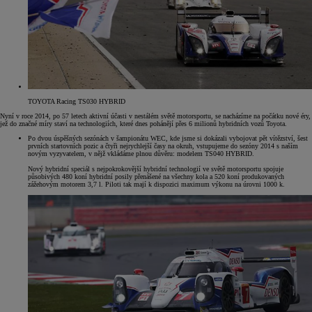
TOYOTA Racing TS030 HYBRID
Nyní v roce 2014, po 57 letech aktivní účasti v nestálém světě motorsportu, se nacházíme na počátku nové éry,
jež do značné míry staví na technologiích, které dnes pohánějí přes 6 milionů hybridních vozů Toyota.
Po dvou úspěšných sezónách v šampionátu WEC, kde jsme si dokázali vybojovat pět vítězství, šest
prvních startovních pozic a čtyři nejrychlejší časy na okruh, vstupujeme do sezóny 2014 s naším
novým vyzyvatelem, v nějž vkládáme plnou důvěru: modelem TS040 HYBRID.
Nový hybridní speciál s nejpokrokovější hybridní technologií ve světě motorsportu spojuje
působivých 480 koní hybridní posily přenášené na všechny kola a 520 koní produkovaných
zážehovým motorem 3,7 l. Piloti tak mají k dispozici maximum výkonu na úrovni 1000 k.