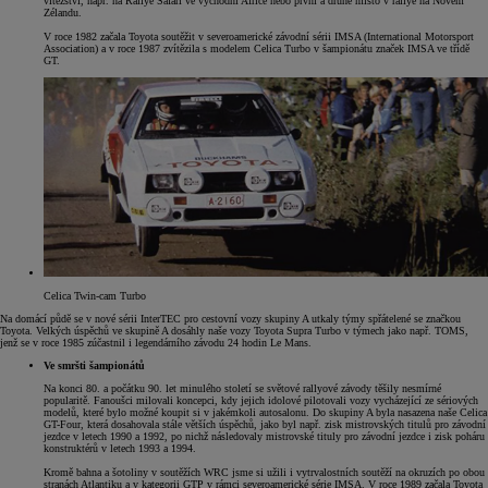
vítězství, např. na Rallye Safari ve východní Africe nebo první a druhé místo v rallye na Novém
Zélandu.
V roce 1982 začala Toyota soutěžit v severoamerické závodní sérii IMSA (International Motorsport
Association) a v roce 1987 zvítězila s modelem Celica Turbo v šampionátu značek IMSA ve třídě
GT.
Celica Twin-cam Turbo
Na domácí půdě se v nové sérii InterTEC pro cestovní vozy skupiny A utkaly týmy spřátelené se značkou
Toyota. Velkých úspěchů ve skupině A dosáhly naše vozy Toyota Supra Turbo v týmech jako např. TOMS,
jenž se v roce 1985 zúčastnil i legendárního závodu 24 hodin Le Mans.
Ve smršti šampionátů
Na konci 80. a počátku 90. let minulého století se světové rallyové závody těšily nesmírné
popularitě. Fanoušci milovali koncepci, kdy jejich idolové pilotovali vozy vycházející ze sériových
modelů, které bylo možné koupit si v jakémkoli autosalonu. Do skupiny A byla nasazena naše Celica
GT-Four, která dosahovala stále větších úspěchů, jako byl např. zisk mistrovských titulů pro závodní
jezdce v letech 1990 a 1992, po nichž následovaly mistrovské tituly pro závodní jezdce i zisk poháru
konstruktérů v letech 1993 a 1994.
Kromě bahna a šotoliny v soutěžích WRC jsme si užili i vytrvalostních soutěží na okruzích po obou
stranách Atlantiku a v kategorii GTP v rámci severoamerické série IMSA. V roce 1989 začala Toyota