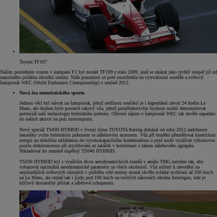
Toyota TF107
Naším posledním vozem v kampani F1 byl model TF109 z roku 2009, jenž se ukázal jako rychlý soupeř již od
samotného počátku závodní sezóny. Naše pozornost se poté soustředila na vytrvalostní soutěže a světový
šampionát WEC (World Endurance Championship) v sezóně 2012.
Nová éra motoristického sportu
Jednou věcí byl návrat na šampionát, jehož nedílnou součástí je i legendární závod 24 hodin Le
Mans, ale druhou bylo postavit takový vůz, jehož prostřednictvím bychom mohli demonstrovat
potenciál naší technologie hybridního pohonu. Oživení zájmu o šampionát WEC tak skvěle zapadalo
do našich aktivit na poli motorsportu.
Nový speciál TS030 HYBRID v livreji týmu TOYOTA Racing dokázal od roku 2012 nadchnout
fanoušky svým hybridním pohonem se zážehovým motorem. Vůz při brzdění přeměňoval kinetickou
energii na elektřinu ukládanou do vysokokapacitního kondenzátoru a poté mohl využívat výkonovou
posilu elektromotoru při zrychlování ze zatáček v kombinaci s tahem zážehového agregátu.
Následoval ho neméně úspěšný TS040 HYBRID.
TS030 HYBRID byl s využitím dvou aerodynamických tunelů v areálu TMG navržen tak, aby
vykazoval optimální aerodynamické parametry za všech okolností. Vůz určený k závodění na
nejrůznějších světových okruzích v průběhu celé sezóny musel skvěle zvládat rychlosti až 330 km/h
na Le Mans, ale stejně tak i jízdu pod 100 km/h na točitých zákrutách okruhu Interlagos, kde je
klíčový dostatečný přítlak a záběrové schopnosti.