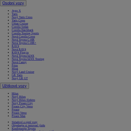
Osobní vozy
Aygo X
Yaris
Nový Yaris Cross
Yaris Cross
Urban Cruiser
Corolla Sedan
Corolla Hatchback
Corolla Touring Sports
Nová Corolla Cross
Nová Toyota C-HR
Nová Toyota C-HR+
RAV4
Nová RAV4
RAV4 Plug-in
Nová Toyota bZ4X
Nová Toyota bZ4X Touring
Nová Camry
Prius
Mirai
Nový Land Cruiser
GR Yaris
Nový GR GT
Užitkové vozy
Hilux
Nový Hilux
Nový Hilux Elektro
Nový Proace City
Proace City Verso
Proace
Proace Verso
Proace Max
Skladové a ojeté vozy
Objednejte si testovací jízdu
Konfigurujte Toyotu