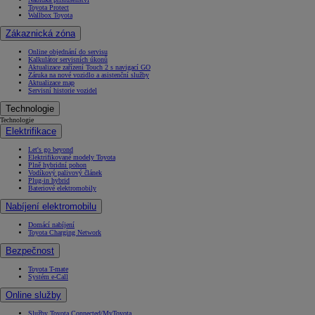
Toyota Protect
Wallbox Toyota
Zákaznická zóna
Online objednání do servisu
Kalkulátor servisních úkonů
Aktualizace zařízení Touch 2 s navigací GO
Záruka na nové vozidlo a asistenční služby
Aktualizace map
Servisní historie vozidel
Technologie
Technologie
Elektrifikace
Let's go beyond
Elektrifikované modely Toyota
Plně hybridní pohon
Vodíkový palivový článek
Plug-in hybrid
Bateriové elektromobily
Nabíjení elektromobilu
Domácí nabíjení
Toyota Charging Network
Bezpečnost
Toyota T-mate
Systém e-Call
Online služby
Služby Toyota Connected/MyToyota