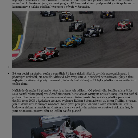
motorů od kolínského týmu, nicméně program F1 brzy získal větší podporu díky užší spolupráci s
konstruktéry z našeho oddělení výzkumu a vývoje v Japonsku.
Během devíti náročných sezón v soutěžích F1 jsme získali několik prvních startovních pozic i
pódiových umístění, ale bohužel vítězství nám vždy uniklo. Soupeření se zkušenými týmy a těmi
nejlepšími světovými piloty znamenalo, že každý bod získaný v F1 byl výsledkem ohromného úsilí
celého týmu.
Našich devět sezón F1 přineslo několik zajímavých událostí. Od působivého šestého místa Miky
Salo na naší vůbec první Velké ceně přes vedení Cristiana da Matty na britské Grand Prix rok poté až
po kvalifikaci obou vozů v témže roce na skvělém třetím místě. Nejlepších výsledků jsme však
dosáhli roku 2005 s jezdeckou sestavou tvořenou Ralfem Schumacherem a Jarnem Trullim, s vozem,
jenž si dobře vedl v různých závodech. Naše první pole position vedle konzistentních umístění s
bodovým ziskem a působivým čtvrtým místem ve světovém poháru konstruktérů dokládá fakt, že
jsme se dokázali postavit těm nejlepším na této planetě.