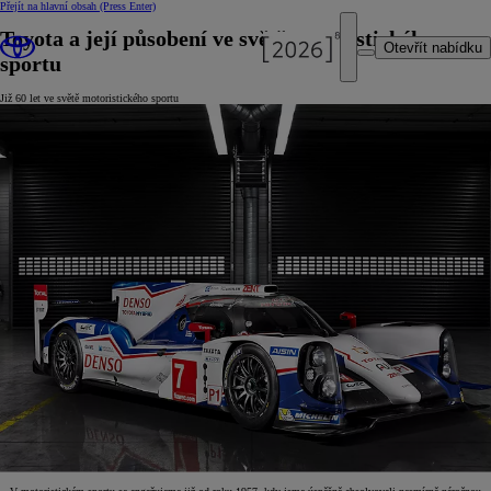
Přejít na hlavní obsah
(Press Enter)
Toyota a její působení ve světě motoristického
Otevřít nabídku
sportu
Již 60 let ve světě motoristického sportu