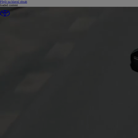
(Press Enter)
Přejít na hlavní obsah
loaded content