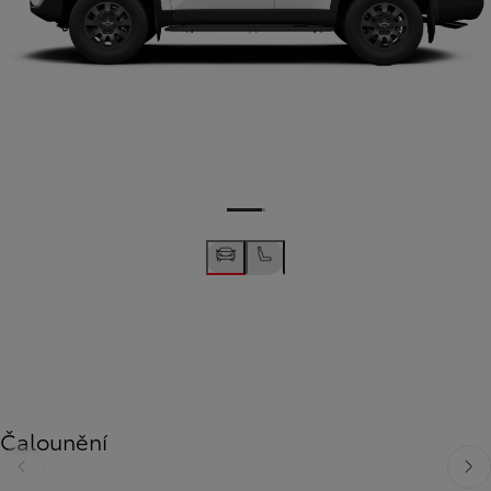
Čalounění
Předchozí
Dalš