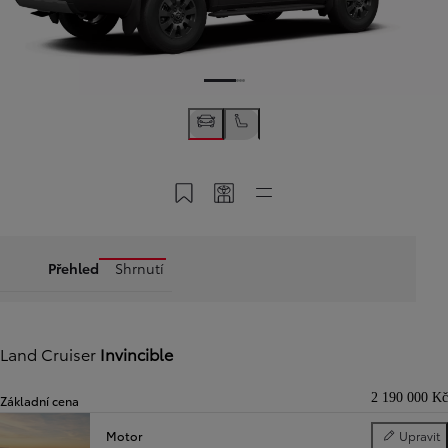
Uložit do MyToyota
Sdílet kód
Rychlé odkazy
Přehled
Shrnutí
Land Cruiser
Invincible
2 190 000 Kč
Základní cena
Motor
Upravit
Motor