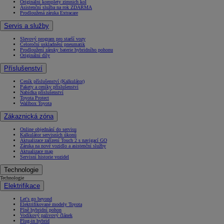
Originální komplety zimních kol
Asistenční služba na rok ZDARMA
Prodloužená záruka Extracare
Servis a služby
Slevový program pro starší vozy
Celoroční uskladnění pneumatik
Prodloužení záruky baterie hybridního pohonu
Originální díly
Příslušenství
Ceník příslušenství (Kalkulátor)
Pakety a ceníky příslušenství
Nabídka příslušenství
Toyota Protect
Wallbox Toyota
Zákaznická zóna
Online objednání do servisu
Kalkulátor servisních úkonů
Aktualizace zařízení Touch 2 s navigací GO
Záruka na nové vozidlo a asistenční služby
Aktualizace map
Servisní historie vozidel
Technologie
Technologie
Elektrifikace
Let's go beyond
Elektrifikované modely Toyota
Plně hybridní pohon
Vodíkový palivový článek
Plug-in hybrid