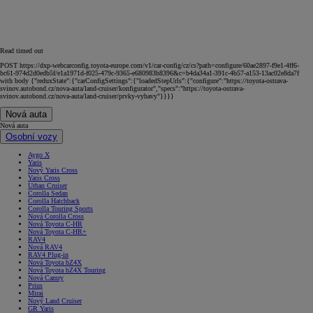
Read timed out
POST https://dxp-webcarconfig.toyota-europe.com/v1/car-config/cz/cs?path=configure/60ae2897-f9e1-4ff6-
bc61-974d2d0edb5f/e1a1971d-f025-479c-9365-e680983b8396&c=b4da34a1-391c-4b57-a153-13ac02e8da7f
with body {"reduxState":{"carConfigSettings":{"loadedStepUrls":{"configure":"https://toyota-ostrava-
svinov.autobond.cz/nova-auta/land-cruiser/konfigurator","specs":"https://toyota-ostrava-
svinov.autobond.cz/nova-auta/land-cruiser/prvky-vybavy"}}}}
Nová auta
Nová auta
Osobní vozy
Aygo X
Yaris
Nový Yaris Cross
Yaris Cross
Urban Cruiser
Corolla Sedan
Corolla Hatchback
Corolla Touring Sports
Nová Corolla Cross
Nová Toyota C-HR
Nová Toyota C-HR+
RAV4
Nová RAV4
RAV4 Plug-in
Nová Toyota bZ4X
Nová Toyota bZ4X Touring
Nová Camry
Prius
Mirai
Nový Land Cruiser
GR Yaris