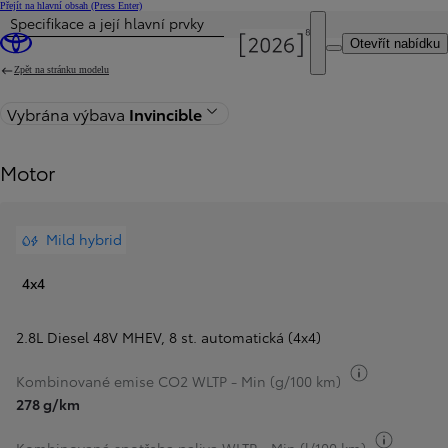
Přejít na hlavní obsah
(Press Enter)
Specifikace a její hlavní prvky
Byla aktualizována cena Cena vaší konfigurace činí 2 190 000 Kč
Otevřít nabídku
Zpět na stránku modelu
Vybrána výbava
Invincible
Motor
Mild hybrid
4x4
2.8L Diesel 48V MHEV
,
8 st. automatická (4x4)
Přepnout i
Kombinované emise CO2 WLTP - Min (g/100 km)
278 g/km
Přepnou