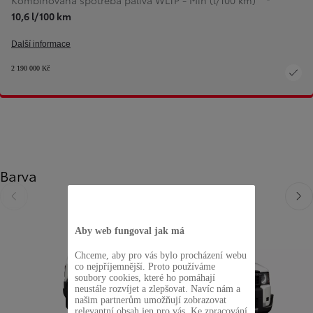
Kombinovaná spotřeba paliva WLTP - Min (l/100 km)
10,6 l/100 km
Další informace
2 190 000 Kč
Barva
Předchozí
Dalš
Aby web fungoval jak má
Chceme, aby pro vás bylo procházení webu
co nejpříjemnější. Proto používáme
soubory cookies, které ho pomáhají
neustále rozvíjet a zlepšovat. Navíc nám a
našim partnerům umožňují zobrazovat
relevantní obsah jen pro vás. Ke zpracování