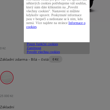
některých cookies potřebujeme váš souhlas,
který nám dáte kliknutím na „Povolit
všechny cookies“. Nastavení si můžete
kdykoliv upravit. Poskytnuté informace
jsou v bezpečí a nedostane se k nim, kdo
nemá. Více najdete na stránce
Informace o
cookies
.
Pouze funkční cookies
0 Kč
Zamítnout
Povolit všechna cookies
Základní zdarma
-
Bílá – čistá
0 Kč
Bílá – čistá
25 000 Kč
Základní