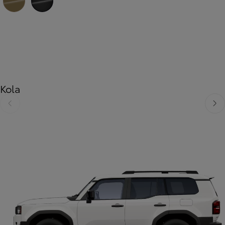
Žlutá – písková
Černá – galaktická
Kola
Předchozí
Dalš