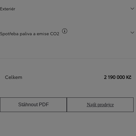
Exteriér
Přepnout informace o CO2
Spotřeba paliva a emise CO2
Celkem
2 190 000 Kč
Stáhnout PDF
Najít prodejce