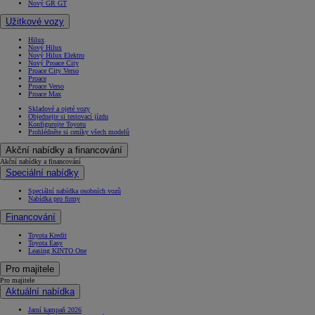
Nový GR GT
Užitkové vozy
Hilux
Nový Hilux
Nový Hilux Elektro
Nový Proace City
Proace City Verso
Proace
Proace Verso
Proace Max
Skladové a ojeté vozy
Objednejte si testovací jízdu
Konfigurujte Toyotu
Prohlédněte si ceníky všech modelů
Akční nabídky a financování
Akční nabídky a financování
Speciální nabídky
Speciální nabídka osobních vozů
Nabídka pro firmy
Financování
Toyota Kredit
Toyota Easy
Leasing KINTO One
Pro majitele
Pro majitele
Aktuální nabídka
Jarní kampaň 2026