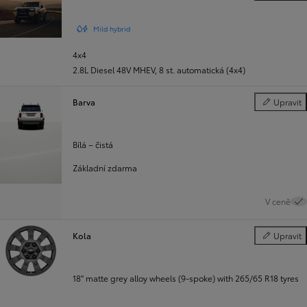
Mild hybrid
4x4
2.8L Diesel 48V MHEV
,
8 st. automatická (4x4)
Barva
Upravit
Barva
Bílá – čistá
Základní zdarma
V ceně
Kola
Upravit
Kola
18" matte grey alloy wheels (9-spoke) with 265/65 R18 tyres