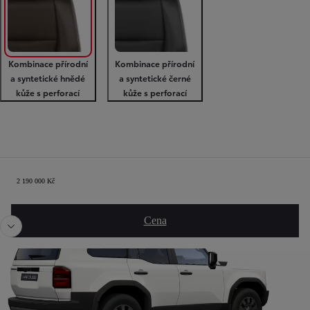
Kombinace přírodní
Kombinace přírodní
a syntetické hnědé
a syntetické černé
kůže s perforací
kůže s perforací
Shrnutí
2 190 000 Kč
Předchozí
Dalš
Cena