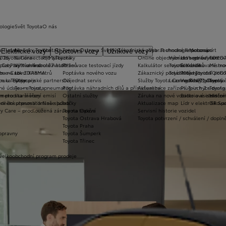
ologie
Svět Toyota
O nás
a T-mate
Novinky Toyota
Kontakt Toyota Ostrava Svinov
Zákaznická zóna
Vybrat vhodné financování
Technologie pohonu
Motorsport
Elektrické vozy
Sportovní vozy
Užitkové vozy
2026
y Toyota Connected/MyToyota
Kariéra
Pro zákazníky
Online objednání do servisu
Vybrat vhodné financov
Let's go beyond
TOYOT
plety zimních kol
 CarPlay™ a Android Auto™
Výtvarná soutěž Auto Snů
Rezervace testovací jízdy
Kalkulátor servisních úkonů
Toyota Kredit
Elektrifikované mo
Mistrov
užba na rok ZDARMA
m e-Call
Lovci Kilometrů
Poptávka nového vozu
Zákaznický portál Moje Toyota
Toyota Easy
Plně hybridní poh
TOYOT
ruka Extracare
ce u Toyoty
Olympijské partnerství
Objednat servis
Služby Toyota Connected/MyToyota
Leasing KINTO One
Vodíkový palivový 
Toyot
né údaje – emise, pneumatiky
Team Toyota
Poptávka náhradních dílů a příslušenství
Aktualizace zařízení Touch 2 s navi
Plug-in hybrid
Toyota
m pro starší vozy
metodika měření emisí
Ostatní služby
Záruka na nové vozidlo a asistenční
Bateriové elektrom
Histor
adnění pneumatik
ní dosutpnosti online služeb
Naše pobočky
Aktualizace map
Lídr v elektrifiko
GR Spo
y Care – prodloužená záruka na trakční
Toyota Opava
Servisní historie vozidel
Toyota Ostrava Hrabová
Toyota potvrzení / schválení / dopln
Toyota Praha
opravny
Toyota Šumperk
Toyota Třinec
 velkoobchodní program prodeje