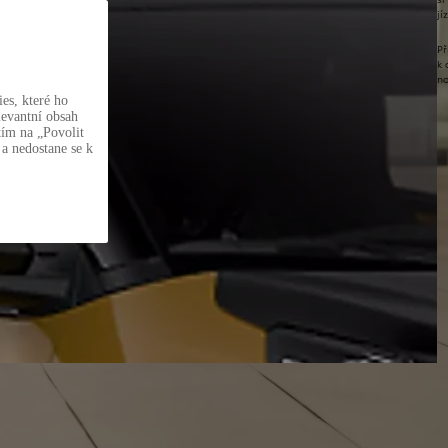
jí
Př
k 
no
es, které ho
levantní obsah
tím na „Povolit
 a nedostane se k