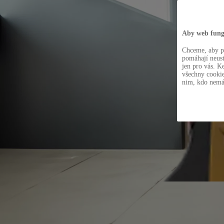
Aby web fung
Chceme, aby pr
pomáhají neust
jen pro vás. K
všechny cookie
nim, kdo nemá.