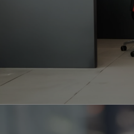
Od
399 000 Kč
s DPH
vč. zvýhodnění
20 000 Kč
a bonusu za výkup
50 000 Kč
Yaris Cross
HYBRID