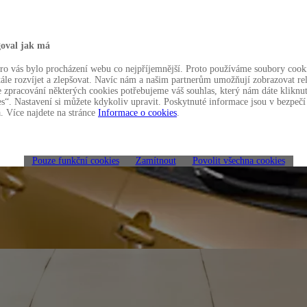
oval jak má
o vás bylo procházení webu co nejpříjemnější. Proto používáme soubory cooki
ále rozvíjet a zlepšovat. Navíc nám a našim partnerům umožňují zobrazovat re
e zpracování některých cookies potřebujeme váš souhlas, který nám dáte kliknu
s“. Nastavení si můžete kdykoliv upravit. Poskytnuté informace jsou v bezpečí
 Více najdete na stránce
Informace o cookies
.
Pouze funkční cookies
Zamítnout
Povolit všechna cookies