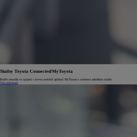
Služby Toyota Connected/MyToyota
Buďte neustále ve spojení s novou mobilní aplikací MyToyota s ucelenou nabídkou služeb.
Více informací