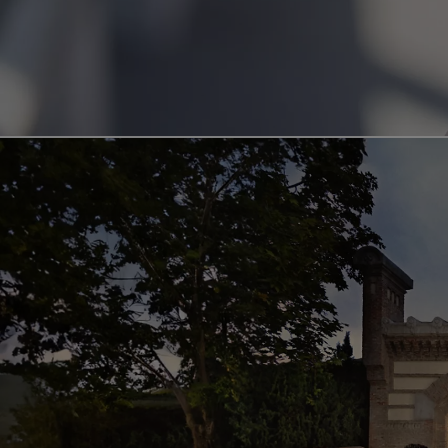
Od
549 000 Kč
s DPH
vč. zvýhodnění
75 000 Kč
Corolla Hatchback
HYBRID