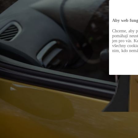
Aby web fung
Chceme, aby pr
pomáhají neust
jen pro vás. K
všechny cookie
nim, kdo nemá.