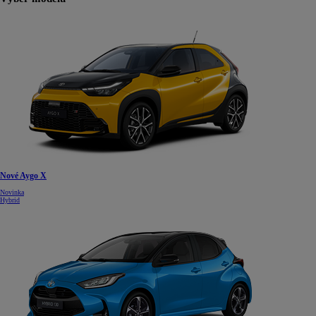
Nové Aygo X
Novinka
Hybrid