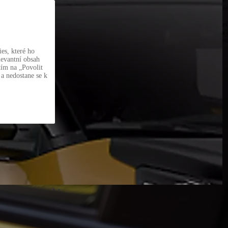
jí
Př
k 
no
es, které ho
levantní obsah
tím na „Povolit
 a nedostane se k