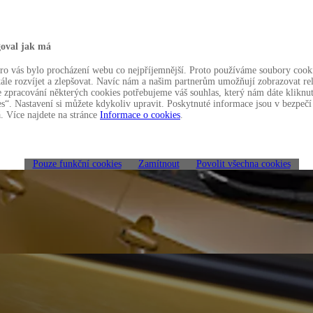
oval jak má
o vás bylo procházení webu co nejpříjemnější. Proto používáme soubory cooki
ále rozvíjet a zlepšovat. Navíc nám a našim partnerům umožňují zobrazovat re
e zpracování některých cookies potřebujeme váš souhlas, který nám dáte kliknu
s“. Nastavení si můžete kdykoliv upravit. Poskytnuté informace jsou v bezpečí
 Více najdete na stránce
Informace o cookies
.
Pouze funkční cookies
Zamítnout
Povolit všechna cookies