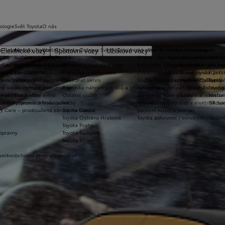
ologie
Svět Toyota
O nás
a T-mate
Novinky Toyota
Kontakt Toyota Ostrava Svinov
Zákaznická zóna
Vybrat vhodné financování
Technologie pohonu
Motorsport
Elektrické vozy
Sportovní vozy
Užitkové vozy
2026
y Toyota Connected/MyToyota
Kariéra
Pro zákazníky
Online objednání do servisu
Vybrat vhodné financov
Let's go beyond
TOYOT
plety zimních kol
 CarPlay™ a Android Auto™
Výtvarná soutěž Auto Snů
Rezervace testovací jízdy
Kalkulátor servisních úkonů
Toyota Kredit
Elektrifikované mo
Mistrov
užba na rok ZDARMA
m e-Call
Lovci Kilometrů
Poptávka nového vozu
Zákaznický portál Moje Toyota
Toyota Easy
Plně hybridní poh
TOYOT
ruka Extracare
ce u Toyoty
Olympijské partnerství
Objednat servis
Služby Toyota Connected/MyToyota
Leasing KINTO One
Vodíkový palivový 
Toyot
né údaje – emise, pneumatiky
Team Toyota
Poptávka náhradních dílů a příslušenství
Aktualizace zařízení Touch 2 s navi
Plug-in hybrid
Toyota
m pro starší vozy
metodika měření emisí
Ostatní služby
Záruka na nové vozidlo a asistenční
Bateriové elektrom
Histor
adnění pneumatik
ní dosutpnosti online služeb
Naše pobočky
Aktualizace map
Lídr v elektrifiko
GR Spo
y Care – prodloužená záruka na trakční
Toyota Opava
Servisní historie vozidel
Toyota Ostrava Hrabová
Toyota potvrzení / schválení / dopln
Toyota Praha
opravny
Toyota Šumperk
Toyota Třinec
 velkoobchodní program prodeje