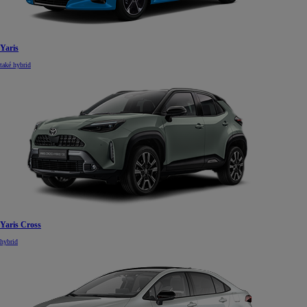
Yaris
také hybrid
Yaris Cross
hybrid