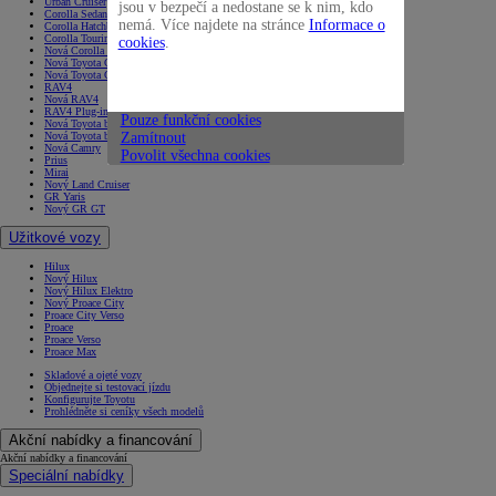
Urban Cruiser
jsou v bezpečí a nedostane se k nim, kdo
Corolla Sedan
nemá. Více najdete na stránce
Informace o
Corolla Hatchback
Corolla Touring Sports
cookies
.
Nová Corolla Cross
Nová Toyota C-HR
Nová Toyota C-HR+
RAV4
Nová RAV4
RAV4 Plug-in
Pouze funkční cookies
Nová Toyota bZ4X
Zamítnout
Nová Toyota bZ4X Touring
Nová Camry
Povolit všechna cookies
Prius
Mirai
Nový Land Cruiser
GR Yaris
Nový GR GT
Užitkové vozy
Hilux
Nový Hilux
Nový Hilux Elektro
Nový Proace City
Proace City Verso
Proace
Proace Verso
Proace Max
Skladové a ojeté vozy
Objednejte si testovací jízdu
Konfigurujte Toyotu
Prohlédněte si ceníky všech modelů
Akční nabídky a financování
Akční nabídky a financování
Speciální nabídky