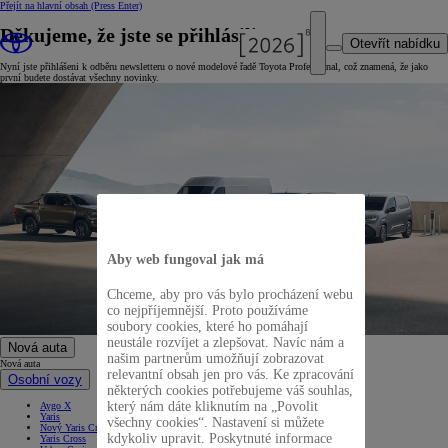
Přejít na hlavní obsah
(Press Enter)
Děkujeme, že jste se přihlásili
Otevřít nabídku
Nyní jste přihlášeni k odběru newsletteru o nové modelové řadě Toyota Professional, což znamená, že jako
první budete dostávat všechny novinky.
Aby web fungoval jak má
Chceme, aby pro vás bylo procházení webu
co nejpříjemnější. Proto používáme
soubory cookies, které ho pomáhají
neustále rozvíjet a zlepšovat. Navíc nám a
Nová auta
našim partnerům umožňují zobrazovat
Nová auta
relevantní obsah jen pro vás. Ke zpracování
Osobní vozy
některých cookies potřebujeme váš souhlas,
který nám dáte kliknutím na „Povolit
Aygo X
Yaris
všechny cookies“. Nastavení si můžete
Nový Yaris Cross
kdykoliv upravit. Poskytnuté informace
Yaris Cross