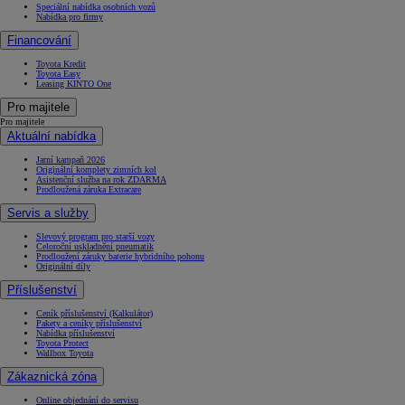
Speciální nabídka osobních vozů
Nabídka pro firmy
Financování
Toyota Kredit
Toyota Easy
Leasing KINTO One
Pro majitele
Pro majitele
Aktuální nabídka
Jarní kampaň 2026
Originální komplety zimních kol
Asistenční služba na rok ZDARMA
Prodloužená záruka Extracare
Servis a služby
Slevový program pro starší vozy
Celoroční uskladnění pneumatik
Prodloužení záruky baterie hybridního pohonu
Originální díly
Příslušenství
Ceník příslušenství (Kalkulátor)
Pakety a ceníky příslušenství
Nabídka příslušenství
Toyota Protect
Wallbox Toyota
Zákaznická zóna
Online objednání do servisu