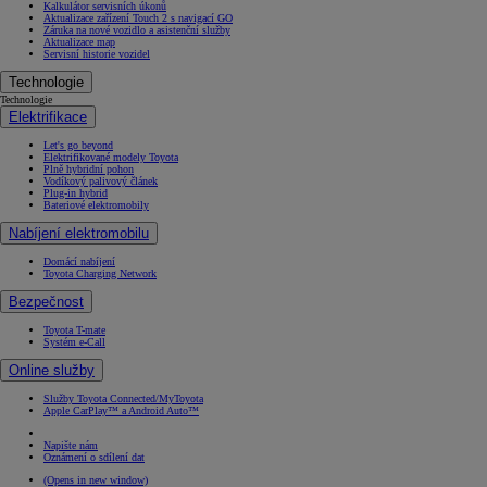
Kalkulátor servisních úkonů
Aktualizace zařízení Touch 2 s navigací GO
Záruka na nové vozidlo a asistenční služby
Aktualizace map
Servisní historie vozidel
Technologie
Technologie
Elektrifikace
Let's go beyond
Elektrifikované modely Toyota
Plně hybridní pohon
Vodíkový palivový článek
Plug-in hybrid
Bateriové elektromobily
Nabíjení elektromobilu
Domácí nabíjení
Toyota Charging Network
Bezpečnost
Toyota T-mate
Systém e-Call
Online služby
Služby Toyota Connected/MyToyota
Apple CarPlay™ a Android Auto™
Napište nám
Oznámení o sdílení dat
(Opens in new window)